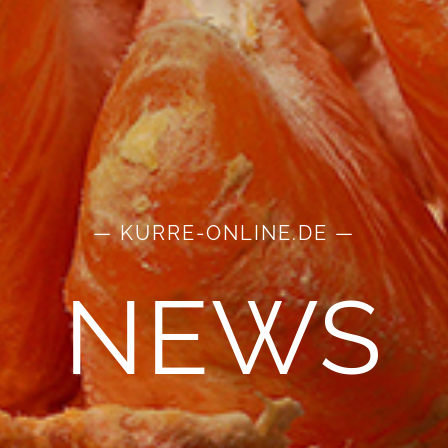
— KURRE-ONLINE.DE —
NEWS